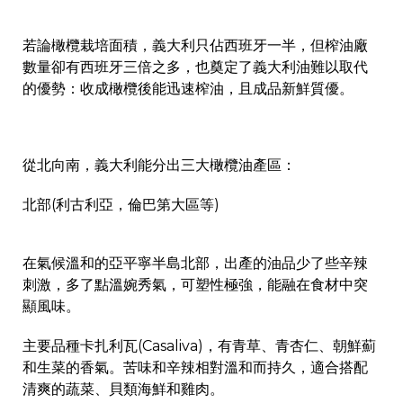
若論橄欖栽培面積，義大利只佔西班牙一半，但榨油廠
數量卻有西班牙三倍之多，也奠定了義大利油難以取代
的優勢：收成橄欖後能迅速榨油，且成品新鮮質優。
從北向南，義大利能分出三大橄欖油產區：
北部(利古利亞，倫巴第大區等)
在氣候溫和的亞平寧半島北部，出產的油品少了些辛辣
刺激，多了點溫婉秀氣，可塑性極強，能融在食材中突
顯風味。
主要品種卡扎利瓦(Casaliva)，有青草、青杏仁、朝鮮薊
和生菜的香氣。苦味和辛辣相對溫和而持久，適合搭配
清爽的蔬菜、貝類海鮮和雞肉。