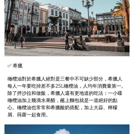
✅ 希臘
橄欖油對於希臘人絕對是三餐中不可缺少部分，希臘人
每人一年要吃掉差不多25L橄欖油，人均年消費量第一。
除了拌沙拉和做飯，希臘人還有更地道的吃法：一小碟
橄欖油加上幾滴水果醋，蘸上麵包就是一道絕好的點
心。橄欖油也常常和希臘酸奶搭配，加上大蒜、檸檬
屑、蒔蘿一起食用。