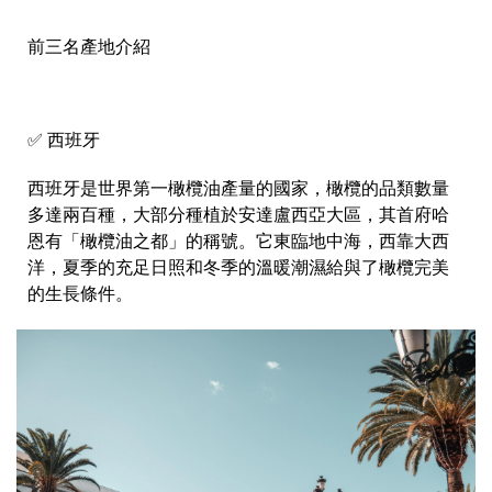
前三名產地介紹
✅ 西班牙
西班牙是世界第一橄欖油產量的國家，橄欖的品類數量
多達兩百種，大部分種植於安達盧西亞大區，其首府哈
恩有「橄欖油之都」的稱號。它東臨地中海，西靠大西
洋，夏季的充足日照和冬季的溫暖潮濕給與了橄欖完美
的生長條件。