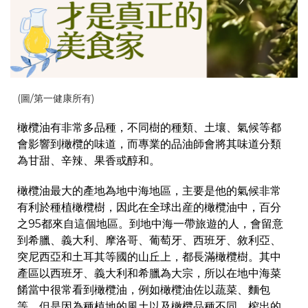
(圖/第一健康所有)
橄欖油有非常多品種，不同樹的種類、土壤、氣候等都
會影響到橄欖的味道，而專業的品油師會將其味道分類
為甘甜、辛辣、果香或醇和。
橄欖油最大的產地為地中海地區，主要是他的氣候非常
有利於種植橄欖樹，因此在全球出産的橄欖油中，百分
之95都來自這個地區。到地中海一帶旅遊的人，會留意
到希臘、義大利、摩洛哥、葡萄牙、西班牙、敘利亞、
突尼西亞和土耳其等國的山丘上，都長滿橄欖樹。其中
產區以西班牙、義大利和希臘為大宗，所以在地中海菜
餚當中很常看到橄欖油，例如橄欖油佐以蔬菜、麵包
等，但是因為種植地的風土以及橄欖品種不同，榨出的