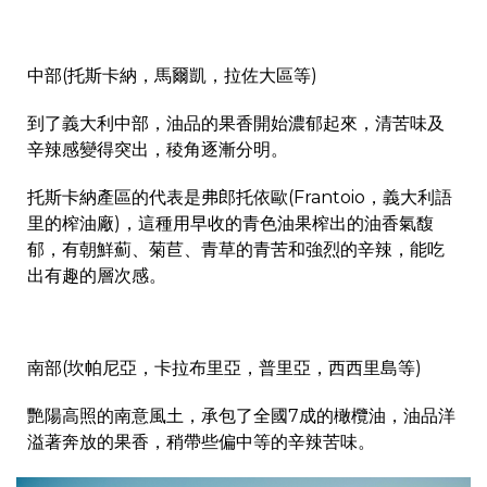
中部(托斯卡納，馬爾凱，拉佐大區等)
到了義大利中部，油品的果香開始濃郁起來，清苦味及
辛辣感變得突出，稜角逐漸分明。
托斯卡納產區的代表是弗郎托依歐(Frantoio，義大利語
里的榨油廠)，這種用早收的青色油果榨出的油香氣馥
郁，有朝鮮薊、菊苣、青草的青苦和強烈的辛辣，能吃
出有趣的層次感。
南部(坎帕尼亞，卡拉布里亞，普里亞，西西里島等)
艷陽高照的南意風土，承包了全國7成的橄欖油，油品洋
溢著奔放的果香，稍帶些偏中等的辛辣苦味。