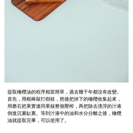
提取橄欖油的程序相當簡單，過去幾千年都沒有改變。
首先，用棍棒敲打樹枝，然後把掉下的橄欖收集起來，
用磨石把果實連同果核整個壓榨，再把除去渣滓的汁液
倒進沉澱缸裏。等到汁液中的油和水分分離之後，橄欖
油就提取完畢，可以使用了。