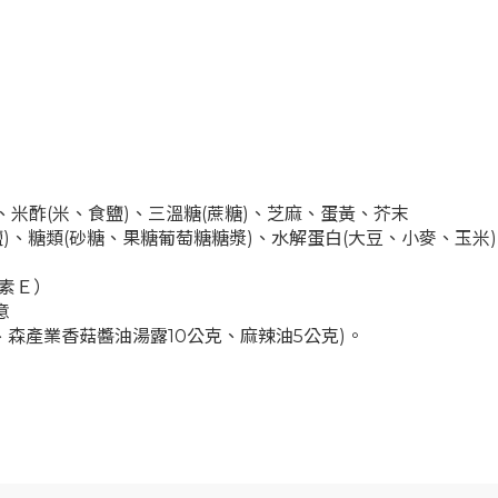
、米酢(米、食鹽)、三溫糖(蔗糖)、芝麻、蛋黃、芥末
鹽)、糖類(砂糖、果糖葡萄糖糖漿)、水解蛋白(大豆、小麥、玉
生素Ｅ）
意
克、森產業香菇醬油湯露10公克、麻辣油5公克)。