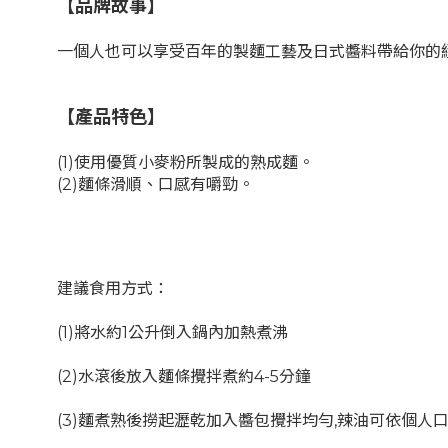
【品牌故事】
一個人也可以享受百年的製麵工藝及日式醬料帶給你的
【產品特色】
(1)使用優質小麥粉所製成的熟成麵。
(2)麵條滑順、口感有嚼勁。
建議食用方式：
(1)將水約1公升倒入鍋內加熱煮沸
(2)水滾後放入麵條攪拌煮約4-5分鐘
(3)麵煮熟後撈起瀝乾加入醬包攪拌均勻,辣油可依個人