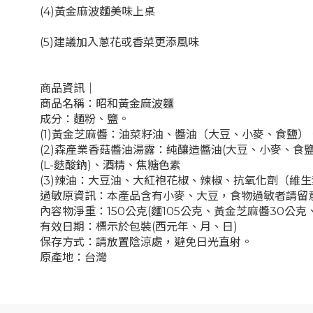
(4)黃金麻波麵美味上桌
(5)建議加入蔥花或香菜更添風味
商品資訊
｜
商品名稱：昭和黃金麻波麵
成分：麵粉、鹽。
(1)黃金芝麻醬：油菜籽油、醬油（大豆、小麥、食鹽）
(2)森產業香菇醬油湯露：純釀造醬油(大豆、小麥、食
(L-麩酸鈉)、酒精、焦糖色素
(3)辣油：大豆油、大紅袍花椒、辣椒、抗氧化劑（維
過敏原資訊：
本產品含有小麥、大豆，食物過敏者請留
內容物淨重：
150公克(麵105公克、黃金芝麻醬30公
有效日期：標示於包裝(西元年、月、日)
保存方式：請放置陰涼處，避免日光直射。
原產地：台灣