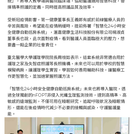
統」，將導入教學端與醫院臨床端，協助醫護運用智慧科技，發
揮精準照護的定義，同時提高照護品質及效率。
受新冠疫情影響，第一健康董事長王義郎有感於前線醫療人員的
辛苦與風險，希望能在疫情稍緩時，提前佈署「智慧化24小時安
全健康自動巡房系統」，滙嘉健康生活科技股份有限公司楊淑貞
董事長也說，此次面對疫情，看到醫護人員面臨極大的壓力，想
要盡一點企業的社會責任。
臺北醫學大學護理學院院長周桂如表示，這套系統非常適合用於
護理之家及失智症照護等長照機構，未來也可以用於學校的智慧
模擬病房，讓護理學生實習，學習如何善用輔助科技，讓醫療工
作更智慧化，並加速掌握照護方法。
「智慧化24小時安全健康自動巡房系統」未來也將導入醫院，透
過全球獨創的nFOPT非侵入光纖生理監測技術，達到高精準、高
敏感的遠端監測，不僅可用在睡眠研究，追蹤呼吸狀況及睡眠情
形，還能在後疫情時代減少不必要的接觸與感染，守護醫護量
能。