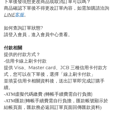
下單後發現想更改商品或取消訂單可以嗎？
商品確認下單後不得更改訂單內容，如需加購請洽詢
LINE
客服
。
?
如何查詢訂單狀態
請登入會員，進入會員中心查看。
付款相關
提供的付款方式？
-信用卡線上刷卡付款
Visa
Master card
JCB
提供
、
、
三種信用卡付款方
式，您可以在下單後，選擇「線上刷卡付款」
並填妥信用卡相關資料後，送出訂單即完成訂購手
續。
)
-ATM
虛擬代碼繳費
(
轉帳手續費需自行負擔
(
-ATM
匯款
轉帳手續費需自行負擔，
匯款帳號顯示於
結帳頁面，匯款務必返回訂單頁面回傳匯款資料)