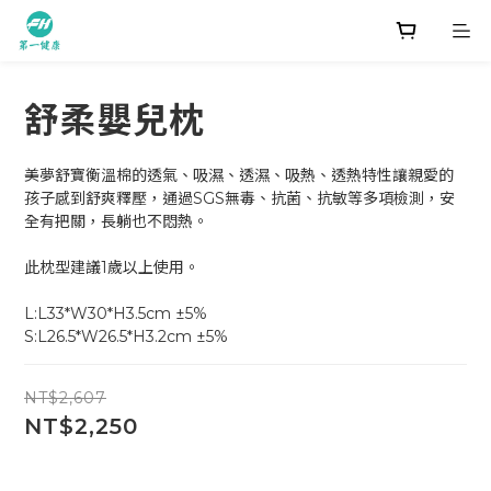
舒柔嬰兒枕
美夢舒寶衡溫棉的透氣、吸濕、透濕、吸熱、透熱特性讓親愛的
孩子感到舒爽釋壓，通過SGS無毒、抗菌、抗敏等多項檢測，安
全有把關，長躺也不悶熱。
此枕型建議1歲以上使用。
L:L33*W30*H3.5cm ±5%
S:L26.5*W26.5*H3.2cm ±5%
NT$2,607
NT$2,250