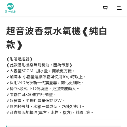
超音波香氛水氧機❰純白
款❱
❰附贈遙控器❱
❰此款僅附機身無附精油，圖為示意❱
✔大容量300ML加水量，擺放更方便。
✔加滿水 小霧量連續噴霧可使用10小時以上。
✔採用240萬次新一代震盪器，霧化更細緻。
✔獨立5段式LED情境燈，更加美麗動人。
✔噴霧口可360度自行調整。
✔超省電，平均耗電量低於12W。
✔無內杯設計，水箱一體成型，更耐久使用。
✔可直接添加精油(單方，水性，複方)，純露…等。