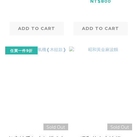
2ml+香氛片x2
NT$800
ADD TO CART
ADD TO CART
任買一件9折
Sold Out
Sold Out