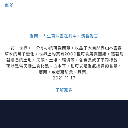
更多
香菇：人生百味盡在其中，清香難忘
一花一世界，一朵小小的可愛菇蕈，收盡了大自然界山林雲霧
草木的萬千變化。世界上約莫有2000種可食用真菌類，隨著附
著棲息的土地、天候、土壤、環境等，各自長成了不同樣貌：
可以是常民養生食材黑、白木耳，也可以是香氣撲鼻的香蕈、
蘑菇，或者更珍貴、具藥...
2021-11-17
了解更多